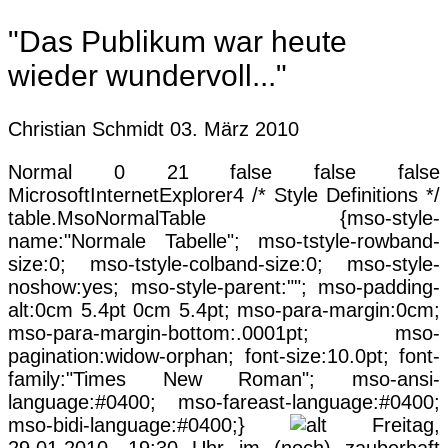
"Das Publikum war heute
wieder wundervoll..."
Christian Schmidt
03. März 2010
Normal 0 21 false false false
MicrosoftInternetExplorer4 /* Style Definitions */
table.MsoNormalTable {mso-style-
name:"Normale Tabelle"; mso-tstyle-rowband-
size:0; mso-tstyle-colband-size:0; mso-style-
noshow:yes; mso-style-parent:""; mso-padding-
alt:0cm 5.4pt 0cm 5.4pt; mso-para-margin:0cm;
mso-para-margin-bottom:.0001pt; mso-
pagination:widow-orphan; font-size:10.0pt; font-
family:"Times New Roman"; mso-ansi-
language:#0400; mso-fareast-language:#0400;
mso-bidi-language:#0400;}
Freitag,
29.01.2010, 19:30 Uhr im (noch) zauberhaft