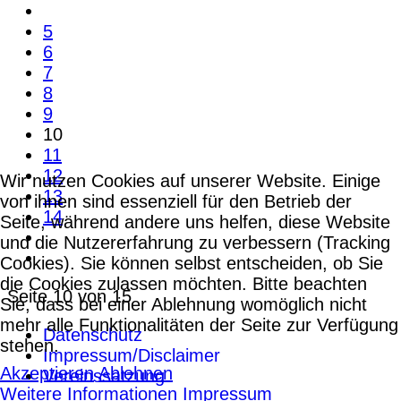
5
6
7
8
9
10
11
12
Wir nutzen Cookies auf unserer Website. Einige
13
von ihnen sind essenziell für den Betrieb der
14
Seite, während andere uns helfen, diese Website
und die Nutzererfahrung zu verbessern (Tracking
Cookies). Sie können selbst entscheiden, ob Sie
die Cookies zulassen möchten. Bitte beachten
Seite 10 von 15
Sie, dass bei einer Ablehnung womöglich nicht
mehr alle Funktionalitäten der Seite zur Verfügung
Datenschutz
stehen.
Impressum/Disclaimer
Akzeptieren
Ablehnen
Vereinssatzung
Weitere Informationen
Impressum