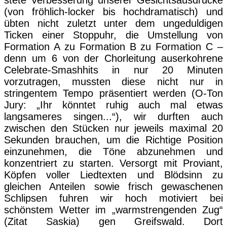
stete Verbesserung unserer Gesichtsausdrücke
(von fröhlich-locker bis hochdramatisch) und
übten nicht zuletzt unter dem ungeduldigen
Ticken einer Stoppuhr, die Umstellung von
Formation A zu Formation B zu Formation C –
denn um 6 von der Chorleitung auserkohrene
Celebrate-Smashhits in nur 20 Minuten
vorzutragen, mussten diese nicht nur in
stringentem Tempo präsentiert werden (O-Ton
Jury: „Ihr könntet ruhig auch mal etwas
langsameres singen...“), wir durften auch
zwischen den Stücken nur jeweils maximal 20
Sekunden brauchen, um die Richtige Position
einzunehmen, die Töne abzunehmen und
konzentriert zu starten. Versorgt mit Proviant,
Köpfen voller Liedtexten und Blödsinn zu
gleichen Anteilen sowie frisch gewaschenen
Schlipsen fuhren wir hoch motiviert bei
schönstem Wetter im „warmstrengenden Zug“
(Zitat Saskia) gen Greifswald. Dort