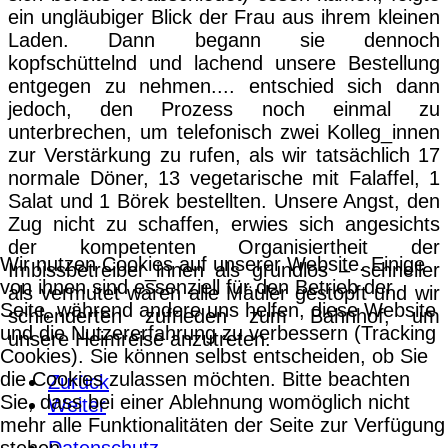
ein ungläubiger Blick der Frau aus ihrem kleinen
Laden. Dann begann sie dennoch
kopfschüttelnd und lachend unsere Bestellung
entgegen zu nehmen.... entschied sich dann
jedoch, den Prozess noch einmal zu
unterbrechen, um telefonisch zwei Kolleg_innen
zur Verstärkung zu rufen, als wir tatsächlich 17
normale Döner, 13 vegetarische mit Falaffel, 1
Salat und 1 Börek bestellten. Unsere Angst, den
Zug nicht zu schaffen, erwies sich angesichts
der kompetenten Organisiertheit der
Wir nutzen Cookies auf unserer Website. Einige
Imbissbetreiber_innen als grundlos – schneller
von ihnen sind essenziell für den Betrieb der
als vermutet waren alle Mäuler gestopft und wir
Seite, während andere uns helfen, diese Website
schlenderten zufrieden zum Bahnhof, um
und die Nutzererfahrung zu verbessern (Tracking
unsere Heimreise anzutreten.
Cookies). Sie können selbst entscheiden, ob Sie
die Cookies zulassen möchten. Bitte beachten
Zurück
Sie, dass bei einer Ablehnung womöglich nicht
Weiter
mehr alle Funktionalitäten der Seite zur Verfügung