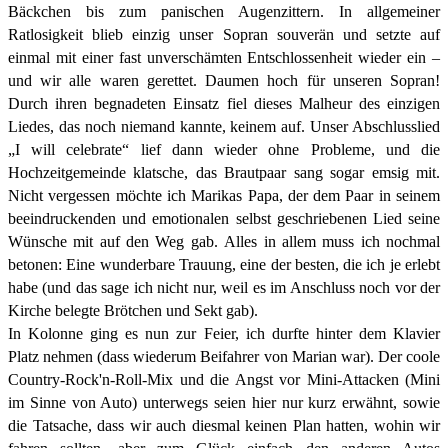
Bäckchen bis zum panischen Augenzittern. In allgemeiner
Ratlosigkeit blieb einzig unser Sopran souverän und setzte auf
einmal mit einer fast unverschämten Entschlossenheit wieder ein –
und wir alle waren gerettet. Daumen hoch für unseren Sopran!
Durch ihren begnadeten Einsatz fiel dieses Malheur des einzigen
Liedes, das noch niemand kannte, keinem auf. Unser Abschlusslied
„I will celebrate“ lief dann wieder ohne Probleme, und die
Hochzeitgemeinde klatsche, das Brautpaar sang sogar emsig mit.
Nicht vergessen möchte ich Marikas Papa, der dem Paar in seinem
beeindruckenden und emotionalen selbst geschriebenen Lied seine
Wünsche mit auf den Weg gab.
Alles in allem muss ich nochmal
betonen: Eine wunderbare Trauung, eine der besten, die ich je erlebt
habe (und das sage ich nicht nur, weil es im Anschluss noch vor der
Kirche belegte Brötchen und Sekt gab).
In Kolonne ging es nun zur Feier, ich durfte hinter dem Klavier
Platz nehmen (dass wiederum Beifahrer von Marian war). Der coole
Country-Rock'n-Roll-Mix und die Angst vor Mini-Attacken (Mini
im Sinne von Auto) unterwegs seien hier nur kurz erwähnt, sowie
die Tatsache, dass wir auch diesmal keinen Plan hatten, wohin wir