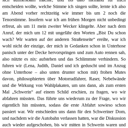
entscheiden wollte, welche Stimme ich singen sollte, lernte ich also
am Abend vorher rechtzeitig wie immer bis um 2 noch die
Tenorstimme. Insofern war ich am frühen Morgen nicht unbedingt
erfreut, als um 11 mein zweiter Wecker klingelte. Aber nach dem
Anruf, der mich um 12 mit ungefähr den Worten „Bist Du schon
wach? Wir warten auf der anderen Straßenseite“ ereilte, war ich
wohl nicht der einzige, der mich in Gedanken schon in Unterhose
panisch unter der Decke hervorspringen und zum Auto rennen sah,
also nützte es nix: aufstehen und das Schlimmste verhindern. So
fuhren wir (Lena, Judith, Daniel und ich geduscht und im Anzug
ohne Unterhose – also unten drunter schon mit) frohen Mutes
davon, philosophierten über Motorradfahrer, Raser, Nebelwände
und die Wirkung von Wahlplakaten, um uns dann, als zum ersten
Mal „Schwerin“ auf einem Schild erschien, zu fragen, wo wir
abfahren müssten. Das führte uns wiederum zu der Frage, wo wir
eigentlich hin müssten, sodass die erste Abfahrt sowieso schon
passiert war. Wir entschieden uns dann für den Schweriner Dom,
und nachdem wir die Autobahn verlassen hatten, war die Diskussion
auch wieder aufgeschoben, bis wir mitten in Schwerin waren und