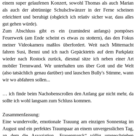
einem super gelaufenen Konzert, sowohl Thomas als auch Marian
als auch der abtrünnige Schulschwänzer in der Ferne scheinen
erleichtert und beruhigt (obgleich ich relativ sicher war, dass alles
gut gehen würde).
Zum Abschluss gibt es ein (zumindest anfangs) pompöses
Feuerwerk (am Ende scheint es etwas zu stottern), das den Fokus
meiner Videokamera maßlos überfordert. Weit nach Mitternacht
fahren Susi, Benni und ich nach Gepäcktetris auf dem Parkplatz
wieder nach Rostock zurück, diesmal sitze ich neben einer Art
mobiler Trennwand. Wir unterhalten uns über Gott und die Welt
(also tatsächlich genau darüber) und lauschen Bully's Stimme, wann
wir wo abfahren sollen...
… ich finde beim Nachobenscrollen den Anfang gar nicht mehr, da
sollte ich wohl langsam zum Schluss kommen.
Zusammenfassung:
Eine wundervolle, emotionale Trauung am einzigen Sonnentag im
August und ein perfektes Traumpaar an einem unvergesslichen Tag,
an dem die Assoziation „Frauenmarck“ völlig umgeschrieben