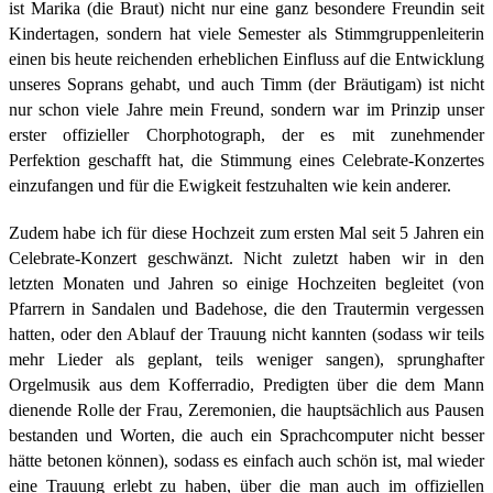
ist Marika (die Braut) nicht nur eine ganz besondere Freundin seit
Kindertagen, sondern hat viele Semester als Stimmgruppenleiterin
einen bis heute reichenden erheblichen Einfluss auf die Entwicklung
unseres Soprans gehabt, und auch Timm (der Bräutigam) ist nicht
nur schon viele Jahre mein Freund, sondern war im Prinzip unser
erster offizieller Chorphotograph, der es mit zunehmender
Perfektion geschafft hat, die Stimmung eines Celebrate-Konzertes
einzufangen und für die Ewigkeit festzuhalten wie kein anderer.
Zudem habe ich für diese Hochzeit zum ersten Mal seit 5 Jahren ein
Celebrate-Konzert geschwänzt. Nicht zuletzt haben wir in den
letzten Monaten und Jahren so einige Hochzeiten begleitet (von
Pfarrern in Sandalen und Badehose, die den Trautermin vergessen
hatten, oder den Ablauf der Trauung nicht kannten (sodass wir teils
mehr Lieder als geplant, teils weniger sangen), sprunghafter
Orgelmusik aus dem Kofferradio, Predigten über die dem Mann
dienende Rolle der Frau, Zeremonien, die hauptsächlich aus Pausen
bestanden und Worten, die auch ein Sprachcomputer nicht besser
hätte betonen können), sodass es einfach auch schön ist, mal wieder
eine Trauung erlebt zu haben, über die man auch im offiziellen