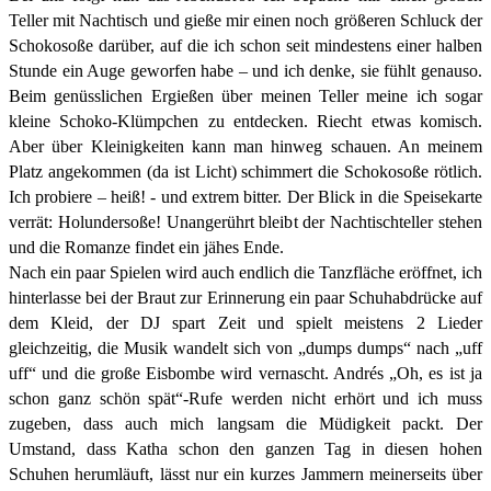
Teller mit Nachtisch und gieße mir einen noch größeren Schluck der
Schokosoße darüber, auf die ich schon seit mindestens einer halben
Stunde ein Auge geworfen habe – und ich denke, sie fühlt genauso.
Beim genüsslichen Ergießen über meinen Teller meine ich sogar
kleine Schoko-Klümpchen zu entdecken. Riecht etwas komisch.
Aber über Kleinigkeiten kann man hinweg schauen. An meinem
Platz angekommen (da ist Licht) schimmert die Schokosoße rötlich.
Ich probiere – heiß! - und extrem bitter. Der Blick in die Speisekarte
verrät: Holundersoße! Unangerührt bleibt der Nachtischteller stehen
und die Romanze findet ein jähes Ende.
Nach ein paar Spielen wird auch endlich die Tanzfläche eröffnet, ich
hinterlasse bei der Braut zur Erinnerung ein paar Schuhabdrücke auf
dem Kleid, der DJ spart Zeit und spielt meistens 2 Lieder
gleichzeitig, die Musik wandelt sich von „dumps dumps“ nach „uff
uff“ und die große Eisbombe wird vernascht. Andrés „Oh, es ist ja
schon ganz schön spät“-Rufe werden nicht erhört und ich muss
zugeben, dass auch mich langsam die Müdigkeit packt. Der
Umstand, dass Katha schon den ganzen Tag in diesen hohen
Schuhen herumläuft, lässt nur ein kurzes Jammern meinerseits über