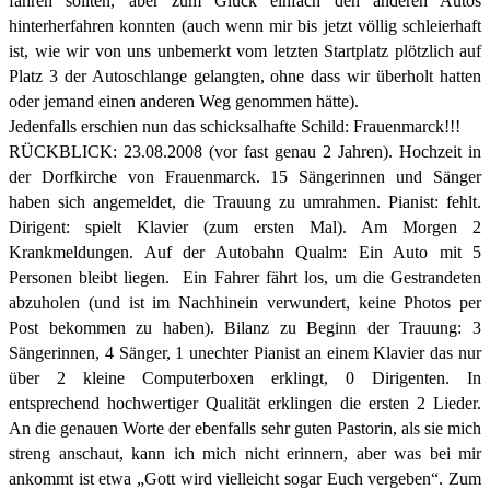
fahren sollten, aber zum Glück einfach den anderen Autos
hinterherfahren konnten (auch wenn mir bis jetzt völlig schleierhaft
ist, wie wir von uns unbemerkt vom letzten Startplatz plötzlich auf
Platz 3 der Autoschlange gelangten, ohne dass wir überholt hatten
oder jemand einen anderen Weg genommen hätte).
Jedenfalls erschien nun das schicksalhafte Schild: Frauenmarck!!!
RÜCKBLICK: 23.08.2008 (vor fast genau 2 Jahren). Hochzeit in
der Dorfkirche von Frauenmarck. 15 Sängerinnen und Sänger
haben sich angemeldet, die Trauung zu umrahmen. Pianist: fehlt.
Dirigent: spielt Klavier (zum ersten Mal). Am Morgen 2
Krankmeldungen. Auf der Autobahn Qualm: Ein Auto mit 5
Personen bleibt liegen. Ein Fahrer fährt los, um die Gestrandeten
abzuholen (und ist im Nachhinein verwundert, keine Photos per
Post bekommen zu haben). Bilanz zu Beginn der Trauung: 3
Sängerinnen, 4 Sänger, 1 unechter Pianist an einem Klavier das nur
über 2 kleine Computerboxen erklingt, 0 Dirigenten. In
entsprechend hochwertiger Qualität erklingen die ersten 2 Lieder.
An die genauen Worte der ebenfalls sehr guten Pastorin, als sie mich
streng anschaut, kann ich mich nicht erinnern, aber was bei mir
ankommt ist etwa „Gott wird vielleicht sogar Euch vergeben“. Zum