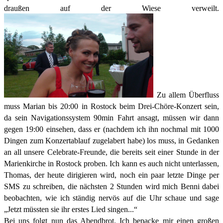
draußen auf der Wiese verweilt.
Zu allem Überfluss
muss Marian bis 20:00 in Rostock beim Drei-Chöre-Konzert sein,
da sein Navigationssystem 90min Fahrt ansagt, müssen wir dann
gegen 19:00 einsehen, dass er (nachdem ich ihn nochmal mit 1000
Dingen zum Konzertablauf zugelabert habe) los muss, in Gedanken
an all unsere Celebrate-Freunde, die bereits seit einer Stunde in der
Marienkirche in Rostock proben. Ich kann es auch nicht unterlassen,
Thomas, der heute dirigieren wird, noch ein paar letzte Dinge per
SMS zu schreiben, die nächsten 2 Stunden wird mich Benni dabei
beobachten, wie ich ständig nervös auf die Uhr schaue und sage
„Jetzt müssten sie ihr erstes Lied singen...“
Bei uns folgt nun das Abendbrot. Ich bepacke mir einen großen