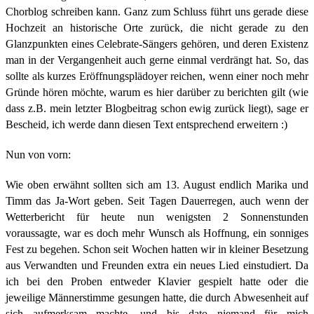
Chorblog schreiben kann. Ganz zum Schluss führt uns gerade diese
Hochzeit an historische Orte zurück, die nicht gerade zu den
Glanzpunkten eines Celebrate-Sängers gehören, und deren Existenz
man in der Vergangenheit auch gerne einmal verdrängt hat. So, das
sollte als kurzes Eröffnungsplädoyer reichen, wenn einer noch mehr
Gründe hören möchte, warum es hier darüber zu berichten gilt (wie
dass z.B. mein letzter Blogbeitrag schon ewig zurück liegt), sage er
Bescheid, ich werde dann diesen Text entsprechend erweitern :)
Nun von vorn:
Wie oben erwähnt sollten sich am 13. August endlich Marika und
Timm das Ja-Wort geben. Seit Tagen Dauerregen, auch wenn der
Wetterbericht für heute nun wenigsten 2 Sonnenstunden
voraussagte, war es doch mehr Wunsch als Hoffnung, ein sonniges
Fest zu begehen. Schon seit Wochen hatten wir in kleiner Besetzung
aus Verwandten und Freunden extra ein neues Lied einstudiert. Da
ich bei den Proben entweder Klavier gespielt hatte oder die
jeweilige Männerstimme gesungen hatte, die durch Abwesenheit auf
sich aufmerksam machte, und bis dato niemand für mich