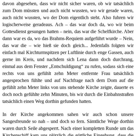
davon abgesehen, dass wir nicht sicher waren, ob wir tatsächlich
zum Dom müssten und auch nicht wussten, wo wir gerade waren,
auch nicht wussten, wo der Dom eigentlich steht. Also fuhren wir
logischerweise geradeaus. Ach – das war doch da, wo wir beim
Gottesdienst gesungen hatten – nein, das war die Schelfkirche. Aber
dann war es da, wo das Brahms-Requiem aufgeführt wurde – Nein,
das war die – wie hieß sie doch gleich... Jedenfalls folgten wir
einfach mal Kirchturmspitzen per Luftlinie durch enge Gassen, auch
gerne im Kreis, und nachdem sich Lena dann doch durchrang,
einmal aus dem Fenster „Entschuldigung“ zu rufen, sodass sich eine
rechts von uns gefühlt zehn Meter entfernte Frau tatsächlich
angesprochen fühlte und auf Nachfrage nach dem Dom auf die
gefühlt zehn Meter links von uns stehende Kirche zeigte, dauerte es
doch noch gefühlte zehn Minuten, bis wir durch die Einbahnstraßen
tatsächlich einen Weg dorthin gefunden hatten.
In der Kirche angekommen sahen wir auch schon unsere
Sangesfreunde so nah – und doch so fern. Sämtliche Wege dorthin
waren durch Seile abgesperrt. Nach einer kompletten Runde um das
Kirchenschiff kam uns plötzlich die göttliche Eingebung, dass die